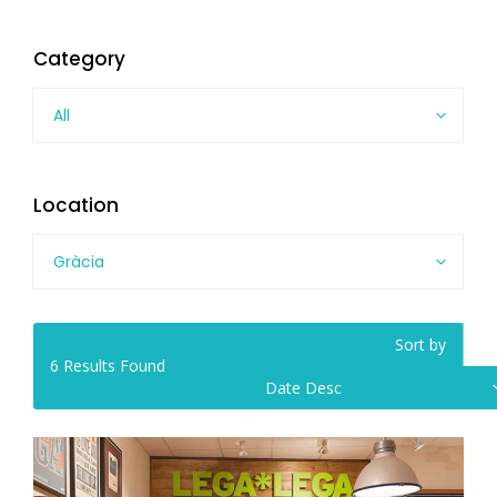
Category
All
Location
Gràcia
Sort by
6
Results Found
Date Desc