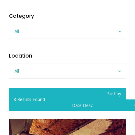
Category
All
Location
All
Sort by
8
Results Found
Date Desc